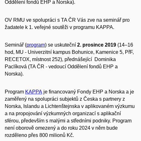
Oddělení fondů EHP a Norska).
OV RMU ve spolupráci s TA ČR Vás zve na seminář pro
žadatele k 1. veřejné soutěži v programu KAPPA.
Seminář (
program
) se uskuteční
2. prosince 2019
(14–16
hod, MU - Univerzitní kampus Bohunice, Kamenice 5, PřF,
RECETOX, místnost 252), přednášející Dominika
Paclíková (TA ČR - vedoucí Oddělení fondů EHP a
Norska).
Program
KAPPA
je financovaný Fondy EHP a Norska a je
zaměřený na spolupráci subjektů z Česka s partnery z
Norska, Islandu a Lichtenštejnska v aplikovaném výzkumu
a na propojování výzkumných organizací s aplikační
sférou, především s malými a středními podniky. Program
není oborově omezený a do roku 2024 v něm bude
rozděleno přes 800 milionů Kč.