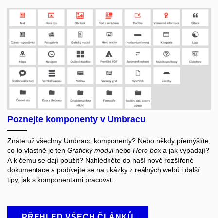
Poznejte komponenty v Umbracu
Znáte už všechny Umbraco komponenty? Nebo někdy přemýšlíte,
co to vlastně je ten
Grafický modul
nebo
Hero box
a jak vypadají?
A k čemu se dají použít? Nahlédněte do naší nově rozšířené
dokumentace a podívejte se na ukázky z reálných webů i další
tipy, jak s komponentami pracovat.
PŘEHLED VŠECH ČLÁNKŮ