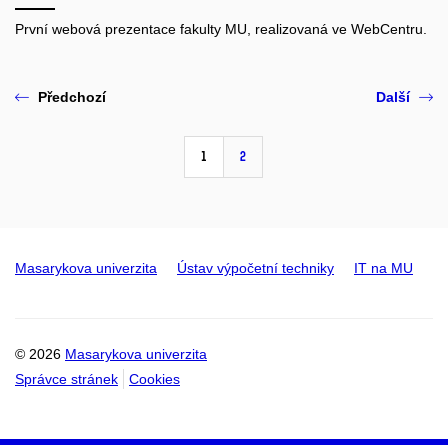
První webová prezentace fakulty MU, realizovaná ve WebCentru.
Předchozí
Další
1
2
Masarykova univerzita
Ústav výpočetní techniky
IT na MU
© 2026
Masarykova univerzita
Správce stránek
Cookies