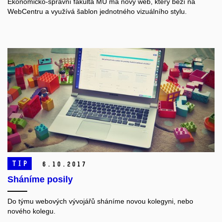
Ekonomicko-správní fakulta MU má nový web, který běží na
WebCentru a využívá šablon jednotného vizuálního stylu.
TIP
6.
10.
2017
Sháníme posily
Do týmu webových vývojářů sháníme novou kolegyni, nebo
nového kolegu.