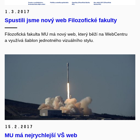
1.
3.
2017
Spustili jsme nový web Filozofické fakulty
Filozofická fakulta MU má nový web, který běží na WebCentru
a využívá šablon jednotného vizuálního stylu.
15.
2.
2017
MU má nejrychlejší VŠ web