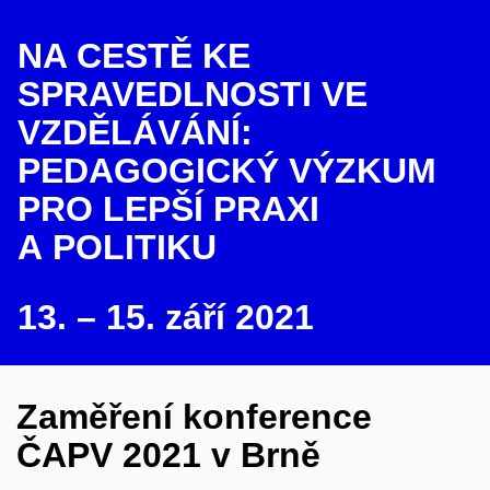
NA CESTĚ KE
SPRAVEDLNOSTI VE
VZDĚLÁVÁNÍ:
PEDAGOGICKÝ VÝZKUM
PRO LEPŠÍ PRAXI
A POLITIKU
13. – 15. září 2021
Zaměření konference
ČAPV 2021 v Brně