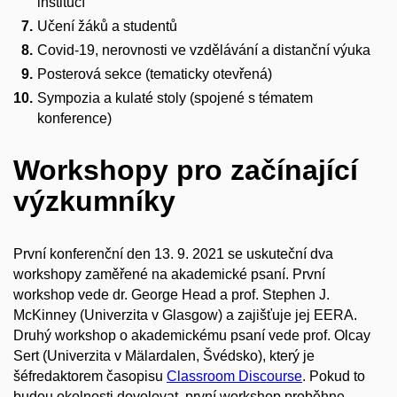
institucí
Učení žáků a studentů
Covid-19, nerovnosti ve vzdělávání a distanční výuka
Posterová sekce (tematicky otevřená)
Sympozia a kulaté stoly (spojené s tématem
konference)
Workshopy pro začínající
výzkumníky
První konferenční den 13. 9. 2021 se uskuteční dva
workshopy zaměřené na akademické psaní. První
workshop vede dr. George Head a prof. Stephen J.
McKinney (Univerzita v Glasgow) a zajišťuje jej EERA.
Druhý workshop o akademickému psaní vede prof. Olcay
Sert (Univerzita v Mälardalen, Švédsko), který je
šéfredaktorem časopisu
Classroom Discourse
. Pokud to
budou okolnosti dovolovat, první workshop proběhne