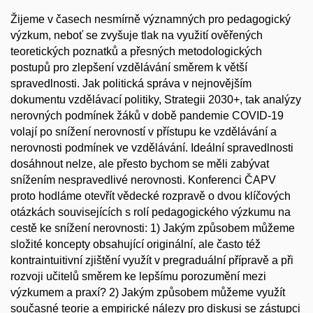
Žijeme v časech nesmírně významných pro pedagogický
výzkum, neboť se zvyšuje tlak na využití ověřených
teoretických poznatků a přesných metodologických
postupů pro zlepšení vzdělávání směrem k větší
spravedlnosti. Jak politická správa v nejnovějším
dokumentu vzdělávací politiky, Strategii 2030+, tak analýzy
nerovných podmínek žáků v době pandemie COVID-19
volají po snížení nerovností v přístupu ke vzdělávání a
nerovnosti podmínek ve vzdělávání. Ideální spravedlnosti
dosáhnout nelze, ale přesto bychom se měli zabývat
snížením nespravedlivé nerovnosti. Konferenci ČAPV
proto hodláme otevřít vědecké rozpravě o dvou klíčových
otázkách souvisejících s rolí pedagogického výzkumu na
cestě ke snížení nerovnosti: 1) Jakým způsobem můžeme
složité koncepty obsahující originální, ale často též
kontraintuitivní zjištění využít v pregraduální přípravě a při
rozvoji učitelů směrem ke lepšímu porozumění mezi
výzkumem a praxí? 2) Jakým způsobem můžeme využít
současné teorie a empirické nálezy pro diskusi se zástupci